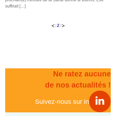
suffirait […]
Pagination
<
>
1
2
3
des
publications
Ne ratez aucune
de nos actualités !
Suivez-nous sur in