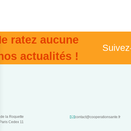
e ratez aucune
Suivez
nos actualités !
 de la Roquette
contact@cooperationsante.fr
Paris Cedex 11