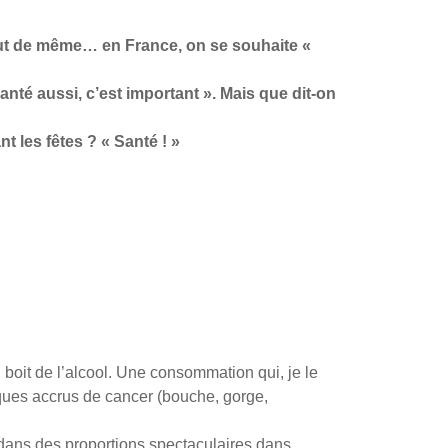
out de même… en France, on se souhaite «
santé aussi, c’est important ». Mais que dit-on
t les fêtes ? « Santé ! »
oit de l’alcool. Une consommation qui, je le
isques accrus de cancer (bouche, gorge,
 dans des proportions spectaculaires dans