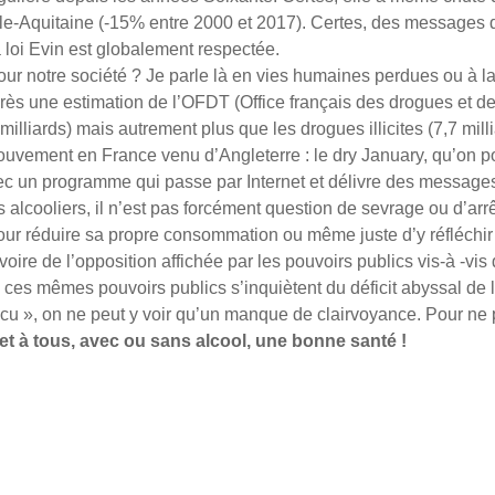
le-Aquitaine (-15% entre 2000 et 2017). Certes, des messages 
 loi Evin est globalement respectée.
 pour notre société ? Je parle là en vies humaines perdues ou à l
près une estimation de l’OFDT (Office français des drogues et de
milliards) mais autrement plus que les drogues illicites (7,7 milli
vement en France venu d’Angleterre : le dry January, qu’on po
un programme qui passe par Internet et délivre des messages 
lcooliers, il n’est pas forcément question de sevrage ou d’arrêt 
 pour réduire sa propre consommation ou même juste d’y réfléchir 
, voire de l’opposition affichée par les pouvoirs publics vis-à -v
 où ces mêmes pouvoirs publics s’inquiètent du déficit abyssal d
 », on ne peut y voir qu’un manque de clairvoyance. Pour ne p
 et à tous, avec ou sans alcool, une bonne santé !