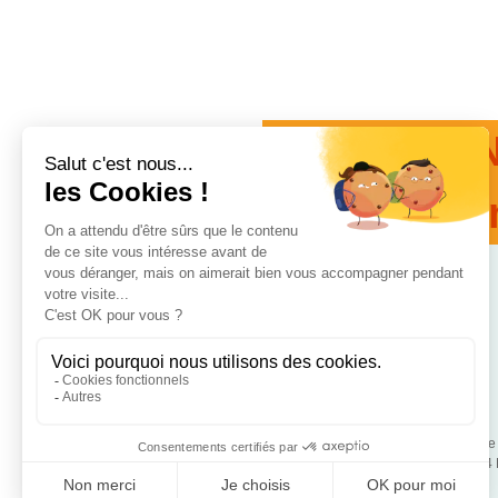
N
de 
Coordonnées
88, rue
www.cooperationsante.fr
75544 