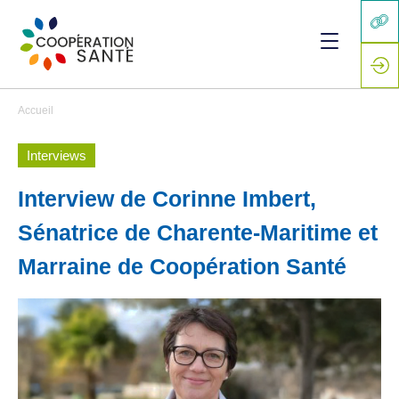
Accueil
Interviews
Interview de Corinne Imbert,
Sénatrice de Charente-Maritime et
Marraine de Coopération Santé