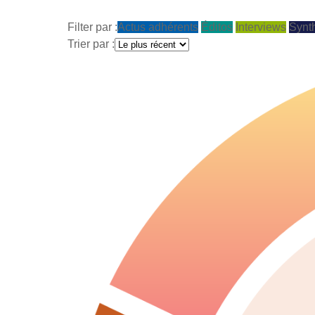
Filter par :
Actus adhérents
Éditos
Interviews
Synt
Trier par :