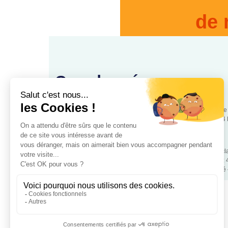
de 
Coordonnées
88, rue
www.cooperationsante.fr
75544 
Association loi 1901 d’intérêt général, à but non lucratif – Déc
police de Paris – Numéro association: W343008890 – SIRET:
Mentions légales
– RGPD – Copyrigt 2024 Coopétation Santé