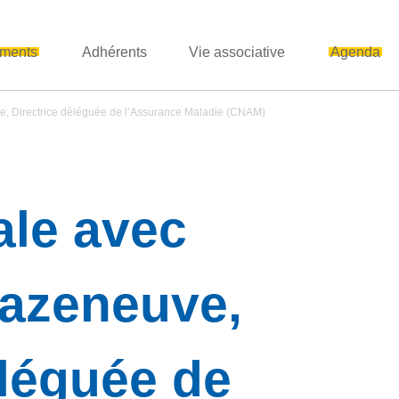
ments
Adhérents
Vie associative
Agenda
e, Directrice déléguée de l’Assurance Maladie (CNAM)
ale avec
Cazeneuve,
éléguée de