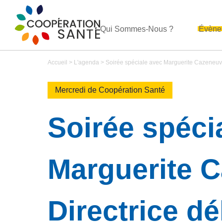
Qui Sommes-Nous ?
Évène
Accueil
>
L'agenda
>
Soirée spéciale avec Marguerite Cazeneuv
Mercredi de Coopération Santé
Soirée spéci
Marguerite 
Directrice d