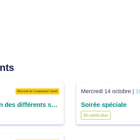
nts
Mercredi 14 octobre |
1
Mercredi de Coopération Santé
Benchmark européen : comparaison des différents systèmes de santé européens dans l’accès aux soins
Soirée spéciale
En savoir plus