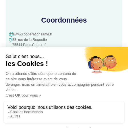
Coordonnées
www.cooperationsante.fr
88, rue de la Roquette
75544 Paris Cedex 11
contact@cooperationsante.fr
Contact
Une question, une suggestion ?
N’hésitez pas à nous contacter :
Contacter nous
Association loi 1901 d’intérêt général, à but non lucratif – Déclarée le
05 Octobre 2016 à la Préfecture de
police de Paris – Numéro association: W343008890 – SIRET: 441 757