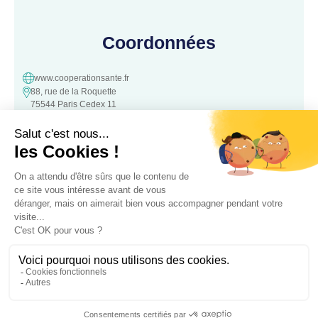
Coordonnées
www.cooperationsante.fr
88, rue de la Roquette
75544 Paris Cedex 11
contact@cooperationsante.fr
Contact
Une question, une suggestion ?
N’hésitez pas à nous contacter :
Contacter nous
Association loi 1901 d’intérêt général, à but non lucratif – Déclarée le
05 Octobre 2016 à la Préfecture de
police de Paris – Numéro association: W343008890 – SIRET: 441 757
762 00022