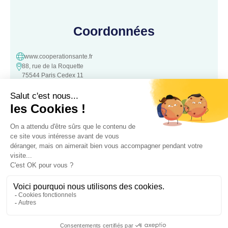
Coordonnées
www.cooperationsante.fr
88, rue de la Roquette
75544 Paris Cedex 11
contact@cooperationsante.fr
Contact
Une question, une suggestion ?
N’hésitez pas à nous contacter :
Contacter nous
Association loi 1901 d’intérêt général, à but non lucratif – Déclarée le
05 Octobre 2016 à la Préfecture de
police de Paris – Numéro association: W343008890 – SIRET: 441 757
762 00022