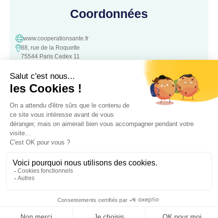
Coordonnées
www.cooperationsante.fr
88, rue de la Roquette
75544 Paris Cedex 11
contact@cooperationsante.fr
Contact
Une question, une suggestion ?
N’hésitez pas à nous contacter :
Contacter nous
Association loi 1901 d’intérêt général, à but non lucratif – Déclarée le
05 Octobre 2016 à la Préfecture de
police de Paris – Numéro association: W343008890 – SIRET: 441 757
762 00022
Mentions légales
– RGPD – Copyrigt 2024 Coopétation Santé –
Création MAGINA