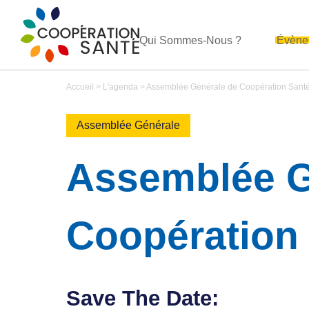
Qui Sommes-Nous ?
Évène
Accueil
>
L'agenda
>
Assemblée Générale de Coopération Sant
Assemblée Générale
Assemblée G
Coopération
Save The Date: