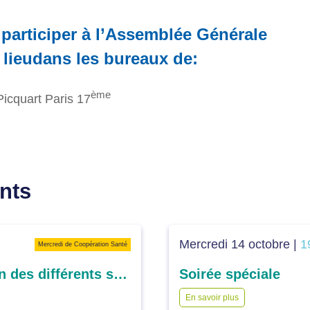
 participer à l’Assemblée Générale
 lieudans les bureaux de:
ème
Picquart Paris 17
nts
Mercredi 14 octobre |
1
Mercredi de Coopération Santé
Benchmark européen : comparaison des différents systèmes de santé européens dans l’accès aux soins
Soirée spéciale
En savoir plus