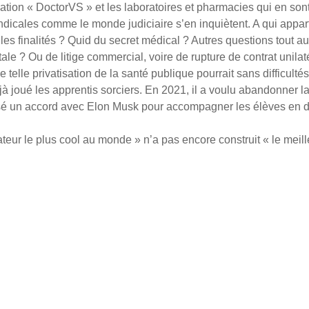
lication « DoctorVS » et les laboratoires et pharmacies qui en son
ndicales comme le monde judiciaire s’en inquiètent. A qui appa
es finalités ? Quid du secret médical ? Autres questions tout aus
le ? Ou de litige commercial, voire de rupture de contrat unilat
elle privatisation de la santé publique pourrait sans difficultés
jà joué les apprentis sorciers. En 2021, il a voulu abandonner la
ssé un accord avec Elon Musk pour accompagner les élèves en dif
ctateur le plus cool au monde » n’a pas encore construit « le me