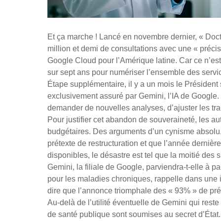
Et ça marche ! Lancé en novembre dernier, « Docto
million et demi de consultations avec une « précis
Google Cloud pour l’Amérique latine. Car ce n’est p
sur sept ans pour numériser l’ensemble des service
Étape supplémentaire, il y a un mois le Présiden
exclusivement assuré par Gemini, l’IA de Google. 
demander de nouvelles analyses, d’ajuster les trai
Pour justifier cet abandon de souveraineté, les a
budgétaires. Des arguments d’un cynisme absolu
prétexte de restructuration et que l’année dernièr
disponibles, le désastre est tel que la moitié des s
Gemini, la filiale de Google, parviendra-t-elle à pa
pour les maladies chroniques, rappelle dans une 
dire que l’annonce triomphale des « 93% » de préc
Au-delà de l’utilité éventuelle de Gemini qui rest
de santé publique sont soumises au secret d’État.