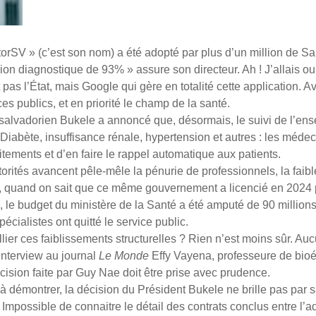
rSV » (c’est son nom) a été adopté par plus d’un million de Salv
ion diagnostique de 93% » assure son directeur. Ah ! J’allais ou
as l’État, mais Google qui gère en totalité cette application. Av
s publics, et en priorité le champ de la santé.
t salvadorien Bukele a annoncé que, désormais, le suivi de l’en
Diabète, insuffisance rénale, hypertension et autres : les médec
tements et d’en faire le rappel automatique aux patients.
utorités avancent pêle-mêle la pénurie de professionnels, la fai
, quand on sait que ce même gouvernement a licencié en 2024 
e, le budget du ministère de la Santé a été amputé de 90 millio
pécialistes ont quitté le service public.
llier ces faiblissements structurelles ? Rien n’est moins sûr. Aucu
interview au journal
Le
Monde
Effy Vayena, professeure de bioét
ision faite par Guy Nae doit être prise avec prudence.
e à démontrer, la décision du Président Bukele ne brille pas pa
 Impossible de connaitre le détail des contrats conclus entre l’