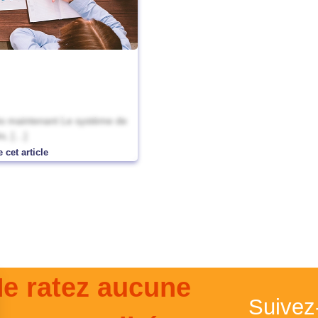
dès maintenant Le système de
s, […]
 cet article
e ratez aucune
Suivez