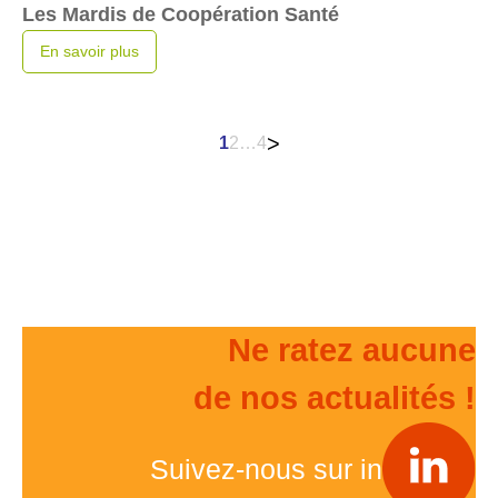
Les Mardis de Coopération Santé
En savoir plus
Pagination
>
1
2
…
4
des
publications
Ne ratez aucune
de nos actualités !
Suivez-nous sur in