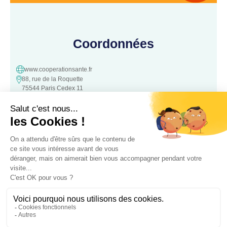
Coordonnées
www.cooperationsante.fr
88, rue de la Roquette
75544 Paris Cedex 11
contact@cooperationsante.fr
Contact
Une question, une suggestion ?
N’hésitez pas à nous contacter :
Contacter nous
Association loi 1901 d’intérêt général, à but non lucratif – Déclarée le
05 Octobre 2016 à la Préfecture de