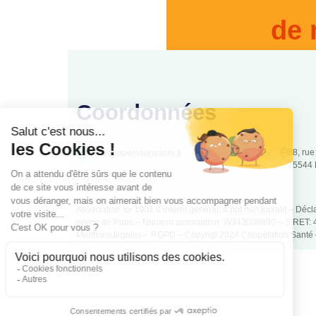
de 
Coordonnées
88, rue
www.cooperationsante.fr
75544 
Association loi 1901 d’intérêt général, à but non lucratif – Déc
police de Paris – Numéro association: W343008890 – SIRET:
Mentions légales
– RGPD – Copyrigt 2024 Coopétation Santé