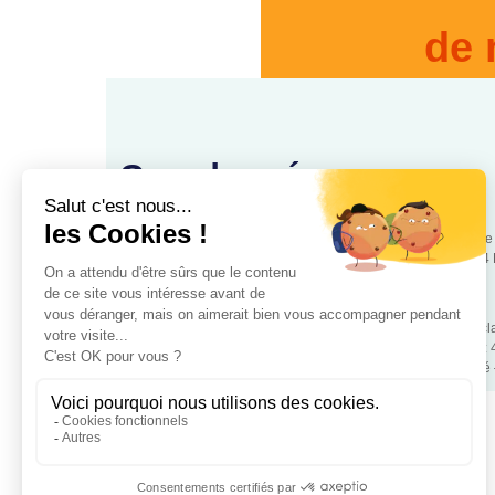
de 
Coordonnées
88, rue
www.cooperationsante.fr
75544 
Association loi 1901 d’intérêt général, à but non lucratif – Déc
police de Paris – Numéro association: W343008890 – SIRET:
Mentions légales
– RGPD – Copyrigt 2024 Coopétation Santé