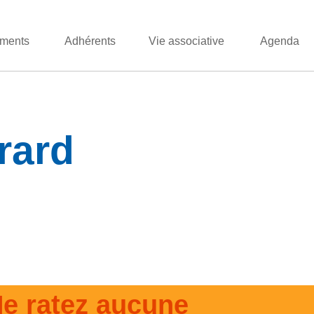
ments
Adhérents
Vie associative
Agenda
rard
e ratez aucune