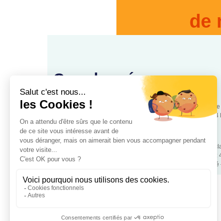
de 
Coordonnées
88, rue
www.cooperationsante.fr
75544 
Association loi 1901 d’intérêt général, à but non lucratif – Déc
police de Paris – Numéro association: W343008890 – SIRET:
Mentions légales
– RGPD – Copyrigt 2024 Coopétation Santé