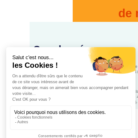
de 
Coordonnées
88, rue
www.cooperationsante.fr
75544 
Association loi 1901 d’intérêt général, à but non lucratif – Déc
police de Paris – Numéro association: W343008890 – SIRET:
Mentions légales
– RGPD – Copyrigt 2024 Coopétation Santé