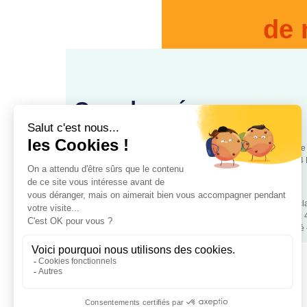
de 
Coordonnées
88, rue
www.cooperationsante.fr
75544 
Association loi 1901 d’intérêt général, à but non lucratif – Déc
police de Paris – Numéro association: W343008890 – SIRET:
Mentions légales
– RGPD – Copyrigt 2024 Coopétation Santé