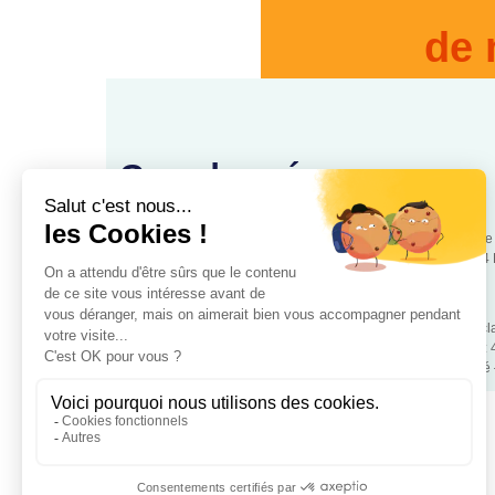
de 
Coordonnées
88, rue
www.cooperationsante.fr
75544 
Association loi 1901 d’intérêt général, à but non lucratif – Déc
police de Paris – Numéro association: W343008890 – SIRET:
Mentions légales
– RGPD – Copyrigt 2024 Coopétation Santé