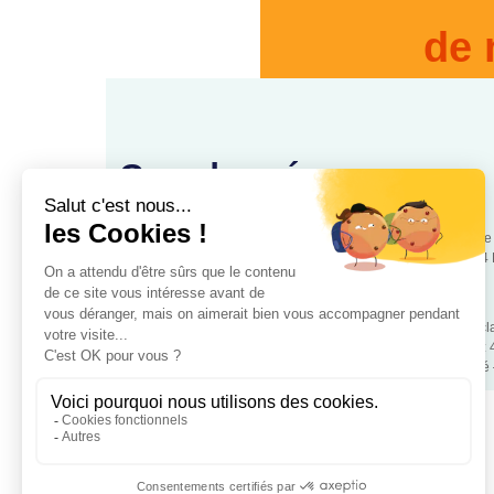
de 
Coordonnées
88, rue
www.cooperationsante.fr
75544 
Association loi 1901 d’intérêt général, à but non lucratif – Déc
police de Paris – Numéro association: W343008890 – SIRET:
Mentions légales
– RGPD – Copyrigt 2024 Coopétation Santé