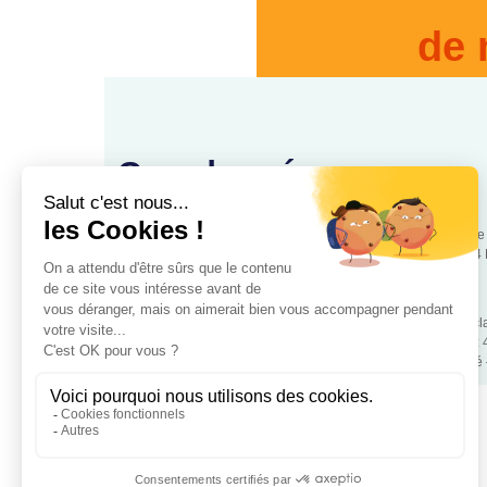
de 
Coordonnées
88, rue
www.cooperationsante.fr
75544 
Association loi 1901 d’intérêt général, à but non lucratif – Déc
police de Paris – Numéro association: W343008890 – SIRET:
Mentions légales
– RGPD – Copyrigt 2024 Coopétation Santé