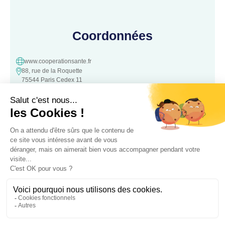
Coordonnées
www.cooperationsante.fr
88, rue de la Roquette
75544 Paris Cedex 11
contact@cooperationsante.fr
Contact
Une question, une suggestion ?
N’hésitez pas à nous contacter :
Contacter nous
Association loi 1901 d’intérêt général, à but non lucratif – Déclarée le
05 Octobre 2016 à la Préfecture de
police de Paris – Numéro association: W343008890 – SIRET: 441 757