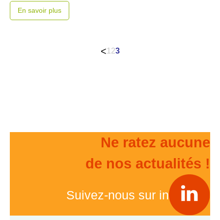
En savoir plus
Pagination
<
1
2
3
des
publications
Ne ratez aucune
de nos actualités !
Suivez-nous sur in