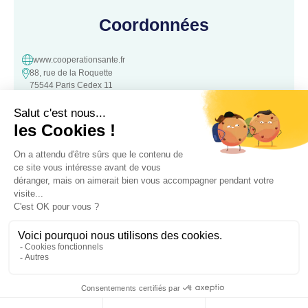
Coordonnées
www.cooperationsante.fr
88, rue de la Roquette
75544 Paris Cedex 11
contact@cooperationsante.fr
Contact
Une question, une suggestion ?
N’hésitez pas à nous contacter :
Contacter nous
Association loi 1901 d’intérêt général, à but non lucratif – Déclarée le
05 Octobre 2016 à la Préfecture de
police de Paris – Numéro association: W343008890 – SIRET: 441 757
762 00022
Mentions légales
– RGPD – Copyrigt 2024 Coopétation Santé –