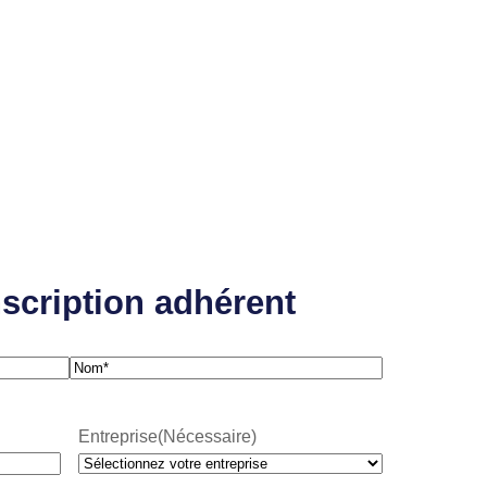
nscription adhérent
N
o
Entreprise
(Nécessaire)
m