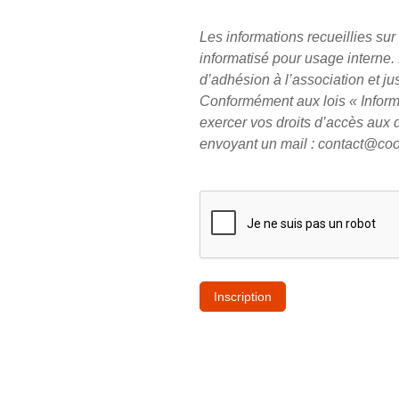
é
o
c
m
Les informations recueillies su
e
informatisé pour usage interne.
s
d’adhésion à l’association et ju
s
Conformément aux lois « Inform
a
exercer vos droits d’accès aux 
i
envoyant un mail : contact@coo
r
e
)