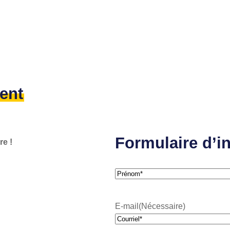
ent
Formulaire d’i
re !
N
o
P
m
r
E-mail
(Nécessaire)
(
é
N
n